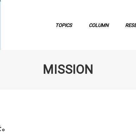
TOPICS
COLUMN
RES
MISSION
を。